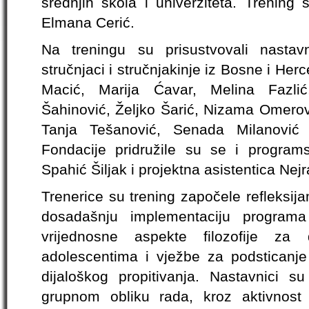
srednjih škola i univerziteta. Trening
Elmana Cerić.
Na treningu su prisustvovali nastav
stručnjaci i stručnjakinje iz Bosne i He
Macić, Marija Ćavar, Melina Fazlić
Šahinović, Željko Šarić, Nizama Omerovi
Tanja Tešanović, Senada Milanović
Fondacije pridružile su se i programsk
Spahić Šiljak i projektna asistentica Ne
Trenerice su trening započele refleksij
dosadašnju implementaciju program
vrijednosne aspekte filozofije z
adolescentima i vježbe za podsticanje
dijaloškog propitivanja. Nastavnici s
grupnom obliku rada, kroz aktivnost 