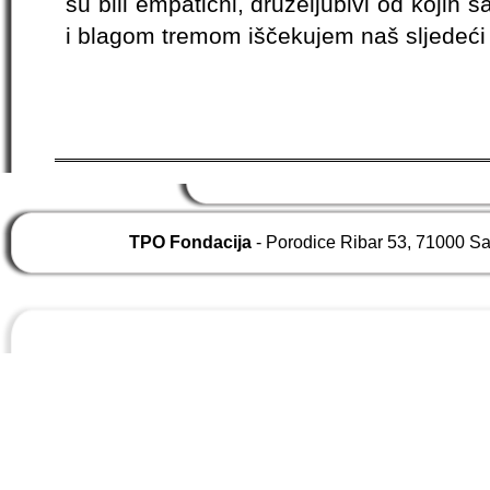
su bili empatični, druželjubivi od koji
i blagom tremom iščekujem naš sljedeći 
TPO Fondacija
- Porodice Ribar 53, 71000 S