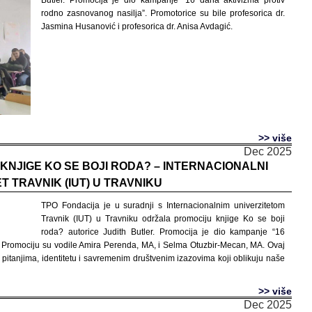
Butler. Promocija je dio kampanje “16 dana aktivizma protiv
rodno zasnovanog nasilja”. Promotorice su bile profesorica dr.
Jasmina Husanović i profesorica dr. Anisa Avdagić.
>> više
Dec 2025
NJIGE KO SE BOJI RODA? – INTERNACIONALNI
T TRAVNIK (IUT) U TRAVNIKU
TPO Fondacija je u suradnji s Internacionalnim univerzitetom
Travnik (IUT) u Travniku održala promociju knjige Ko se boji
roda? autorice Judith Butler. Promocija je dio kampanje “16
. Promociju su vodile Amira Perenda, MA, i Selma Otuzbir-Mecan, MA. Ovaj
m pitanjima, identitetu i savremenim društvenim izazovima koji oblikuju naše
>> više
Dec 2025