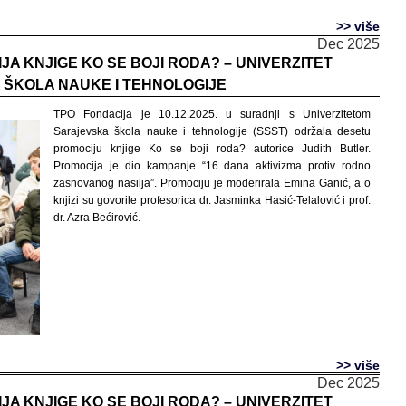
>> više
Dec 2025
A KNJIGE KO SE BOJI RODA? – UNIVERZITET
ŠKOLA NAUKE I TEHNOLOGIJE
TPO Fondacija je 10.12.2025. u suradnji s Univerzitetom
Sarajevska škola nauke i tehnologije (SSST) održala desetu
promociju knjige Ko se boji roda? autorice Judith Butler.
Promocija je dio kampanje “16 dana aktivizma protiv rodno
zasnovanog nasilja”. Promociju je moderirala Emina Ganić, a o
knjizi su govorile profesorica dr. Jasminka Hasić-Telalović i prof.
dr. Azra Bećirović.
>> više
Dec 2025
A KNJIGE KO SE BOJI RODA? – UNIVERZITET