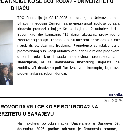
A KNJIGE KO SE BOJI RODA? – UNIVERZITET U
BIHAĆU
TPO Fondacija je 08.12.2025. u suradnji s Univerzitetom u
Bihaću i njegovim Centrom za ravnopravnost spolova održala
trinaestu promociju knjige Ko se boji roda? autorice Judith
Butler, kao dio kampanje “16 dana aktivizma protiv rodno
zasnovanog nasilja”. Promotorice su bile prof. dr. sc. Amela Čolić
i prof. dr. sc. Jasmina Bešlagić. Promotorice su istakle da u
promovisanoj publikaciji autorica vrlo jasno i direktno progovara
o temi roda, kao i spola, pojmovima, predrasudama i
stereotipima, ali sa dominantno filozofskog stajališta, ne
zaobilazivši društveno-političke izazove i koncepte, koje ova
problematika sa sobom donosi.
>> više
Dec 2025
OMOCIJA KNJIGE KO SE BOJI RODA? NA
ERZITETU U SARAJEVU
Na Fakultetu političkih nauka Univerziteta u Sarajevu 09.
decembra 2025. godine održana je Dvanaesta promocija