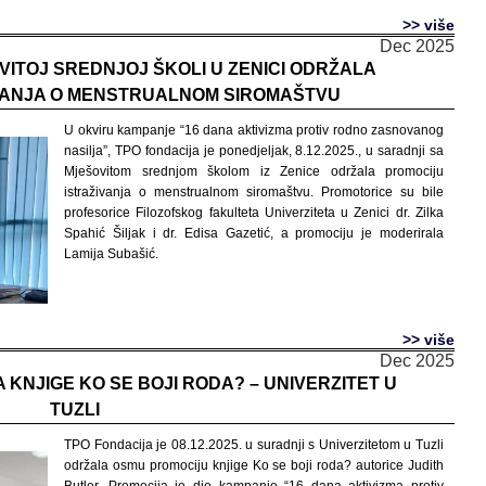
>> više
Dec 2025
VITOJ SREDNJOJ ŠKOLI U ZENICI ODRŽALA
VANJA O MENSTRUALNOM SIROMAŠTVU
U okviru kampanje “16 dana aktivizma protiv rodno zasnovanog
nasilja”, TPO fondacija je ponedjeljak, 8.12.2025., u saradnji sa
Mješovitom srednjom školom iz Zenice održala promociju
istraživanja o menstrualnom siromaštvu. Promotorice su bile
profesorice Filozofskog fakulteta Univerziteta u Zenici dr. Zilka
Spahić Šiljak i dr. Edisa Gazetić, a promociju je moderirala
Lamija Subašić.
>> više
Dec 2025
KNJIGE KO SE BOJI RODA? – UNIVERZITET U
TUZLI
TPO Fondacija je 08.12.2025. u suradnji s Univerzitetom u Tuzli
održala osmu promociju knjige Ko se boji roda? autorice Judith