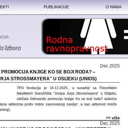
EKTI
PUBLIKACIJE
O NAMA
Dec 2025
PROMOCIJA KNJIGE KO SE BOJI RODA? –
URJA STROSSMAYERA” U OSIJEKU (UNIOS)
TPO fondacija je 16.12.2025., u suradnji sa Filozofskim
fakultetom Sveučilišta “Josipa Jurja Strossmayera” u Osijeku,
održala četrnaestu promociju knjige Ko se boji roda? autorice
dana aktivizma protiv rodno zasnovanog nasilja“, a kao aktivnost mreže
aming).
>> više
Dec 2025