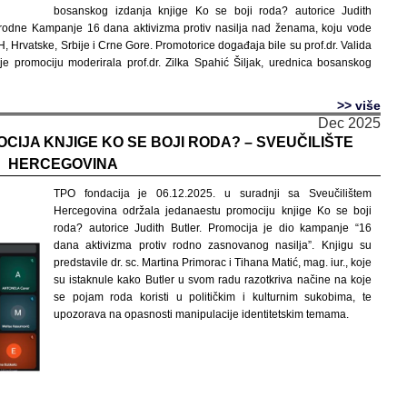
bosanskog izdanja knjige Ko se boji roda? autorice Judith
narodne Kampanje 16 dana aktivizma protiv nasilja nad ženama, koju vode
 Hrvatske, Srbije i Crne Gore. Promotorice događaja bile su prof.dr. Valida
je promociju moderirala prof.dr. Zilka Spahić Šiljak, urednica bosanskog
>> više
Dec 2025
IJA KNJIGE KO SE BOJI RODA? – SVEUČILIŠTE
HERCEGOVINA
TPO fondacija je 06.12.2025. u suradnji sa Sveučilištem
Hercegovina održala jedanaestu promociju knjige Ko se boji
roda? autorice Judith Butler. Promocija je dio kampanje “16
dana aktivizma protiv rodno zasnovanog nasilja”. Knjigu su
predstavile dr. sc. Martina Primorac i Tihana Matić, mag. iur., koje
su istaknule kako Butler u svom radu razotkriva načine na koje
se pojam roda koristi u političkim i kulturnim sukobima, te
upozorava na opasnosti manipulacije identitetskim temama.