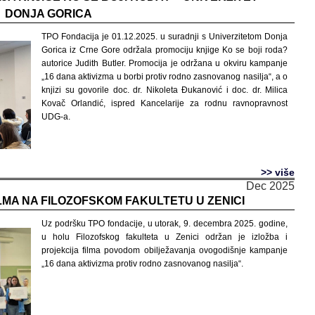
DONJA GORICA
TPO Fondacija je 01.12.2025. u suradnji s Univerzitetom Donja
Gorica iz Crne Gore održala promociju knjige Ko se boji roda?
autorice Judith Butler. Promocija je održana u okviru kampanje
„16 dana aktivizma u borbi protiv rodno zasnovanog nasilja“, a o
knjizi su govorile doc. dr. Nikoleta Đukanović i doc. dr. Milica
Kovač Orlandić, ispred Kancelarije za rodnu ravnopravnost
UDG-a.
>> više
Dec 2025
ILMA NA FILOZOFSKOM FAKULTETU U ZENICI
Uz podršku TPO fondacije, u utorak, 9. decembra 2025. godine,
u holu Filozofskog fakulteta u Zenici održan je izložba i
projekcija filma povodom obilježavanja ovogodišnje kampanje
„16 dana aktivizma protiv rodno zasnovanog nasilja“.