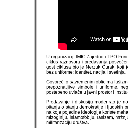
U organizaciji IMIC Zajedno i TPO Fond
ciklus razgovora i predavanja posvećen
gost ciklusa bio je Nerzuk Ćurak, koji
bez uniforme: identitet, nacija i svetinja.
Govoreći o savremenim oblicima fašizma,
prepoznatljive simbole i uniforme, neg
postepeno uvlače u javni prostor i instit
Predavanje i diskusiju moderirao je n
pitanja o stanju demokratije i ljudski
na koje pojedine ideologije koriste mehan
mizoginiju, islamofobiju, rasizam, mržn
militarizaciju društva.