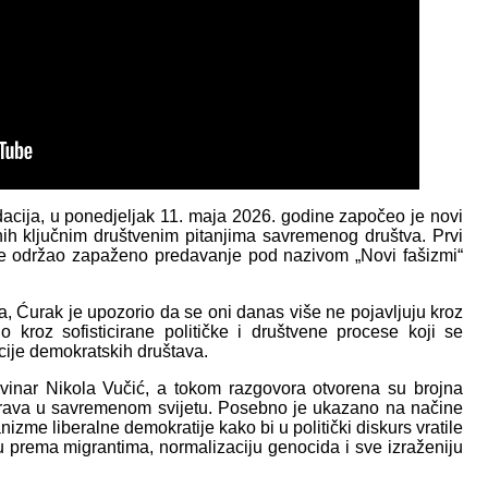
acija, u ponedjeljak 11. maja 2026. godine započeo je novi
ih ključnim društvenim pitanjima savremenog društva. Prvi
 je održao zapaženo predavanje pod nazivom „Novi fašizmi“
 Ćurak je upozorio da se oni danas više ne pojavljuju kroz
o kroz sofisticirane političke i društvene procese koji se
ucije demokratskih društava.
ovinar Nikola Vučić, a tokom razgovora otvorena su brojna
h prava u savremenom svijetu. Posebno je ukazano na načine
izme liberalne demokratije kako bi u politički diskurs vratile
ju prema migrantima, normalizaciju genocida i sve izraženiju